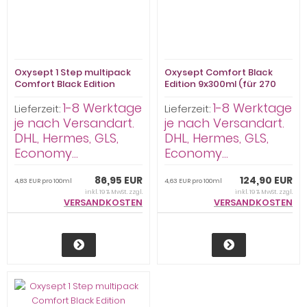
Oxysept 1 Step multipack
Oxysept Comfort Black
Comfort Black Edition
Edition 9x300ml (für 270
6x300ml (für 180
Anwendungen)
1-8 Werktage
1-8 Werktage
Anwendungen)
Lieferzeit:
Lieferzeit:
je nach Versandart.
je nach Versandart.
DHL, Hermes, GLS,
DHL, Hermes, GLS,
Economy...
Economy...
86,95 EUR
124,90 EUR
4,83 EUR pro 100ml
4,63 EUR pro 100ml
inkl. 19 % MwSt. zzgl.
inkl. 19 % MwSt. zzgl.
VERSANDKOSTEN
VERSANDKOSTEN