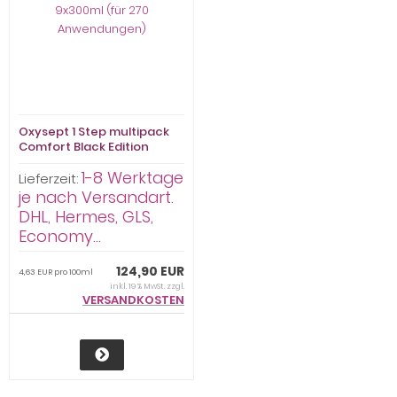
Oxysept 1 Step multipack
Comfort Black Edition
9x300ml (für 270
1-8 Werktage
Anwendungen)
Lieferzeit:
je nach Versandart.
DHL, Hermes, GLS,
Economy...
124,90 EUR
4,63 EUR pro 100ml
inkl. 19 % MwSt. zzgl.
VERSANDKOSTEN