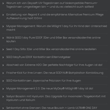
Warum ich von Daysoft UV-Tageslinsen auf biokompatible Premium-
Tageslinsen umgestiegen bin — und du es vielleicht auch solltest
Einstellung von Regard K und die empfohlene Alternative Premium Pflege
Aufbewahrung hart 100ml
Myopie-Management: Warum die MiSight 1 day für Ihr Kind den Unterschied
macht
Wöhlk SEED 1 day Pure EDOF 32er und 96er Box versandkostenfrei online
kaufen
Seed 1 Day Silfa 32er und 96er Box versandkostenfrei online bestellen
SEED 1dayPure EDOF Kontaktlinsen:Elternratgeber
Abschied von Extreme H2O: Der perfekte Nachfolger für Ihre Augen ist da!
Frische-Kick für Ihre Linsen: Die neue SODYAL® BioHydration Kombilösung
SEED Kontaktlinsen: Japanische Präzision für Ihre Augen
Myopie-Management 2.0: Die neue MyDay® MiSight® 1 day ist da!
Sodyal Biosalin mit Hyaluron: Das Upgrade für maximalen Tragekomfort mit
Hyaluron und Kalium
Sehkomfort ohne Grenzen: Die neue Bausch + Lomb ULTRA® ONE DAY