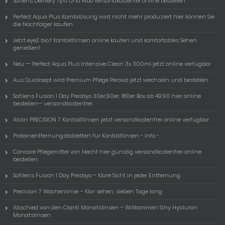
Safiens Delivery Tyro und Ribo versandkostenfei online bestellen
Perfect Aqua Plus Kombilösung wird nicht mehr produziert hier können Sie
die Nachfolger kaufen.
Jetzt eye2 bio.f Kontaktlinsen online kaufen und komfortables Sehen
genießen!
Neu -- Perfect Aqua Plus Intensive Clean 3x 300ml jetzt online verfügbar
Aus Quicksept wird Premium Pflege Peroxid jetzt wechseln und bestellen
Safilens Fusion 1 Day Presbyo 30er,90er. 180er Box ab 49,90 hier online
bestellen-- versandkostenfrei
Alcon PRECISION 7 Kontaktlinsen jetzt versandkostenfrei online verfügbar
Proteinentfernungstabletten für Kontaktlinsen - Info -
Concare Pflegemittel von Hecht hier günstig versandkostenfrei online
bestellen.
Safilens Fusion 1 Day Presbyo – Klare Sicht in jeder Entfernung
Precision 7 Wochenlinse – Klar sehen, sieben Tage lang
Abschied von den Clariti Monatslinsen – Willkommen Sihy Hyaluron
Monatslinsen