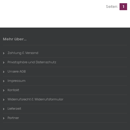
Seiten:
1
Mehr über...
Zahlung & Versand
Privatsphäre und Datenschutz
Unsere AGB
Impressum
Kontakt
Widerrufsrecht & Widerrufsformular
Lieferzeit
Partner