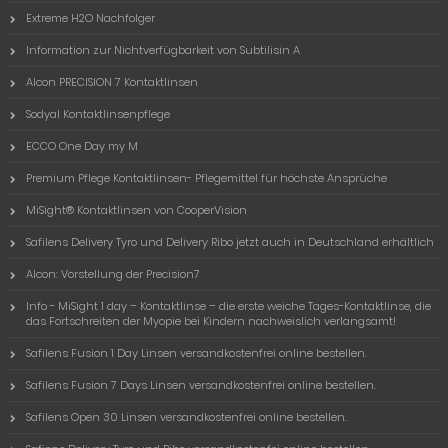
Extreme H2O Nachfolger
Information zur Nichtverfügbarkeit von Subtilisin A
Alcon PRECISION 7 Kontaktlinsen
Sodyal Kontaktlinsenpflege
ECCO One Day my M
Premium Pflege Kontaktlinsen- Pflegemittel für höchste Ansprüche
MiSight® Kontaktlinsen von CooperVision
Safilens Delivery Tyro und Delivery Ribo jetzt auch in Deutschland erhältlich
Alcon: Vorstellung der Precision7
Info - MiSight 1 day – Kontaktlinse – die erste weiche Tages-Kontaktlinse, die
das Fortschreiten der Myopie bei Kindern nachweislich verlangsamt!
Safilens Fusion 1 Day Linsen versandkostenfrei online bestellen.
Safilens Fusion 7 Days Linsen versandkostenfrei online bestellen.
Safilens Open 30 Linsen versandkostenfrei online bestellen.