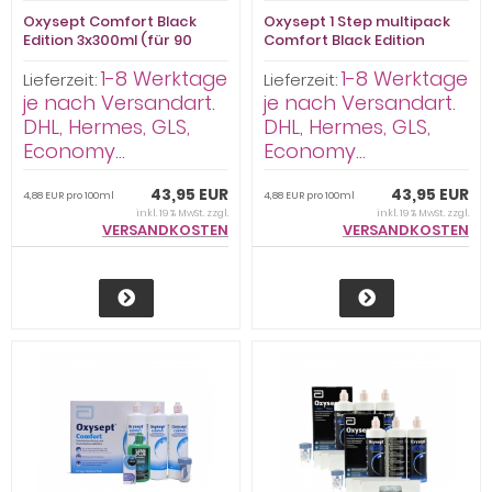
Oxysept Comfort Black
Oxysept 1 Step multipack
Edition 3x300ml (für 90
Comfort Black Edition
Anwendungen)
3x300ml (für 90
1-8 Werktage
1-8 Werktage
Anwendungen)
Lieferzeit:
Lieferzeit:
je nach Versandart.
je nach Versandart.
DHL, Hermes, GLS,
DHL, Hermes, GLS,
Economy...
Economy...
43,95 EUR
43,95 EUR
4,88 EUR pro 100ml
4,88 EUR pro 100ml
inkl. 19 % MwSt. zzgl.
inkl. 19 % MwSt. zzgl.
VERSANDKOSTEN
VERSANDKOSTEN