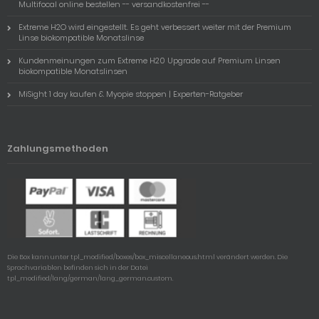
Multifocal online bestellen -- versandkostenfrei --
Extreme H2O wird eingestellt. Es geht verbessert weiter mit der Premium
Linse biokompatible Monatslinse
Kundenmeinungen zum Extreme H20 Upgrade auf Premium Linsen
biokompatible Monatslinsen
MiSight 1 day kaufen & Myopie stoppen | Experten-Ratgeber
Zahlungsmethoden
Die Box kann unter tpl_modified/boxes/box_miscellaneous.html verändert werden. Die
Sprachvariablen befinden sich in der Datei
tpl_modified/lang/german/lang_german.custom.