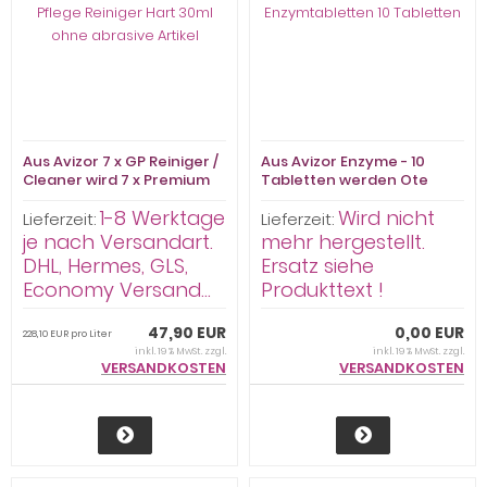
Aus Avizor 7 x GP Reiniger /
Aus Avizor Enzyme - 10
Cleaner wird 7 x Premium
Tabletten werden Ote
Pflege Reiniger Hart 30ml
Wiper Enzymtabletten 10
1-8 Werktage
Wird nicht
ohne abrasive Artikel
Tabletten
Lieferzeit:
Lieferzeit:
je nach Versandart.
mehr hergestellt.
DHL, Hermes, GLS,
Ersatz siehe
Economy Versand...
Produkttext !
47,90 EUR
0,00 EUR
228,10 EUR pro Liter
inkl. 19 % MwSt. zzgl.
inkl. 19 % MwSt. zzgl.
VERSANDKOSTEN
VERSANDKOSTEN