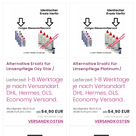
Alternative Ersatz für
Alternative Ersatz für
Linsenpflege Oxy Star /
Linsenpflege Platinum /
Premium Pflegemittel
Premium Pflegemittel
1-8 Werktage
1-8 Werktage
Peroxid 4x360ml/4Behälter
Peroxid 4x360ml/4Behälter.
Lieferzeit:
Lieferzeit:
Mehr Inhalt 4 x 360ml statt
je nach Versandart.
je nach Versandart.
4x300ml.
DHL, Hermes, GLS,
DHL, Hermes, GLS,
Economy Versand...
Economy Versand...
Stückpreis
56,10 EUR
Stückpreis
56,10 EUR
54,90 EUR
54,90 EUR
ab
ab
38,96 EUR pro Liter
38,96 EUR pro Liter
inkl. 19 % MwSt. zzgl.
inkl. 19 % MwSt. zzgl.
VERSANDKOSTEN
VERSANDKOSTEN