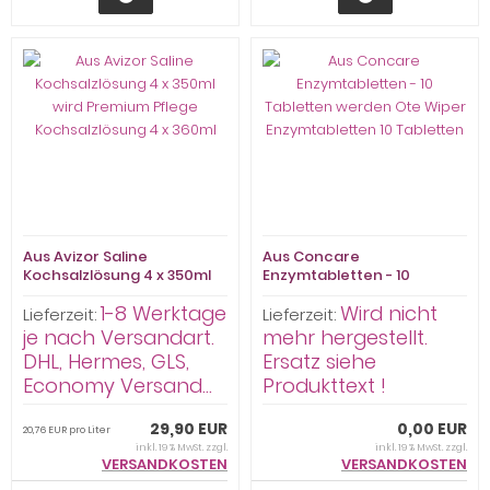
Aus Avizor Saline
Aus Concare
Kochsalzlösung 4 x 350ml
Enzymtabletten - 10
wird Premium Pflege
Tabletten werden Ote
1-8 Werktage
Wird nicht
Kochsalzlösung 4 x 360ml
Wiper Enzymtabletten 10
Lieferzeit:
Lieferzeit:
Tabletten
je nach Versandart.
mehr hergestellt.
DHL, Hermes, GLS,
Ersatz siehe
Economy Versand...
Produkttext !
29,90 EUR
0,00 EUR
20,76 EUR pro Liter
inkl. 19 % MwSt. zzgl.
inkl. 19 % MwSt. zzgl.
VERSANDKOSTEN
VERSANDKOSTEN