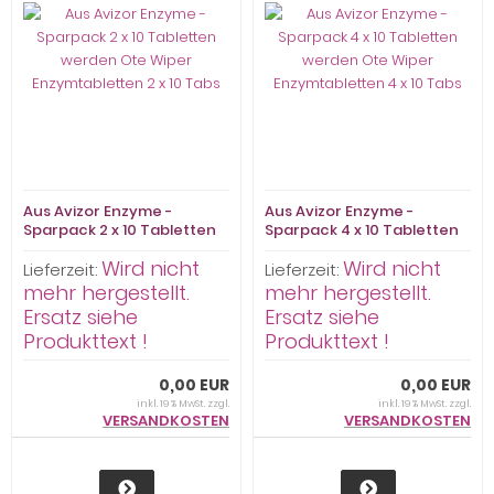
Aus Avizor Enzyme -
Aus Avizor Enzyme -
Sparpack 2 x 10 Tabletten
Sparpack 4 x 10 Tabletten
werden Ote Wiper
werden Ote Wiper
Wird nicht
Wird nicht
Enzymtabletten 2 x 10 Tabs
Enzymtabletten 4 x 10 Tabs
Lieferzeit:
Lieferzeit:
mehr hergestellt.
mehr hergestellt.
Ersatz siehe
Ersatz siehe
Produkttext !
Produkttext !
0,00 EUR
0,00 EUR
inkl. 19 % MwSt. zzgl.
inkl. 19 % MwSt. zzgl.
VERSANDKOSTEN
VERSANDKOSTEN