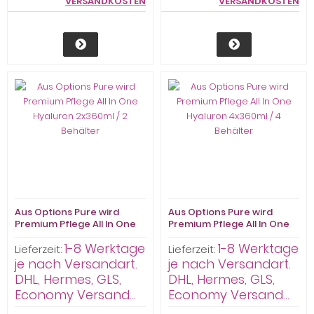
VERSANDKOSTEN
VERSANDKOSTEN
Aus Options Pure wird
Aus Options Pure wird
Premium Pflege All In One
Premium Pflege All In One
Hyaluron 2x360ml / 2
Hyaluron 4x360ml / 4
1-8 Werktage
1-8 Werktage
Behälter
Behälter
Lieferzeit:
Lieferzeit:
je nach Versandart.
je nach Versandart.
DHL, Hermes, GLS,
DHL, Hermes, GLS,
Economy Versand...
Economy Versand...