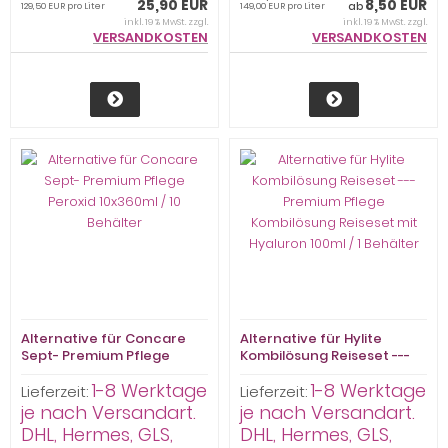
25,90 EUR
8,50 EUR
ab
129,50 EUR pro Liter
149,00 EUR pro Liter
inkl. 19 % MwSt. zzgl.
inkl. 19 % MwSt. zzgl.
VERSANDKOSTEN
VERSANDKOSTEN
Alternative für Concare
Alternative für Hylite
Sept- Premium Pflege
Kombilösung Reiseset ---
Peroxid 10x360ml / 10
Premium Pflege
1-8 Werktage
1-8 Werktage
Behälter
Kombilösung Reiseset mit
Lieferzeit:
Lieferzeit:
Hyaluron 100ml / 1 Behälter
je nach Versandart.
je nach Versandart.
DHL, Hermes, GLS,
DHL, Hermes, GLS,