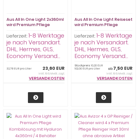
Aus All In One Light 2x360ml
Aus All In One Light Reiseset
wird Premium Pflege
wird Premium Pflege
Kombilösung mit Hyaluron
Kombilösung Reiseset mit
1-8 Werktage
1-8 Werktage
2x360ml
Hyaluron 100ml / 1 Behälter
Lieferzeit:
Lieferzeit:
je nach Versandart.
je nach Versandart.
DHL, Hermes, GLS,
DHL, Hermes, GLS,
Economy Versand...
Economy Versand...
Stückpreis
10,20 EUR
23,60 EUR
7,50 EUR
ab
32,78 EUR pro Liter
102,00 EUR pro Liter
inkl. 19 % MwSt. zzgl.
inkl. 19 % MwSt. zzgl.
VERSANDKOSTEN
VERSANDKOSTEN