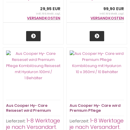
29,95 EUR
99,90 EUR
inkl. 19 % MwSt. zzgl.
inkl. 19 % MwSt. zzgl.
VERSANDKOSTEN
VERSANDKOSTEN
Aus Cooper Hy- Care
Aus Cooper Hy- Care wird
Reiseset wird Premium
Premium Pflege
Pflege Kombilösung
Kombilösung mit Hyaluron
1-8 Werktage
1-8 Werktage
Reiseset mit Hyaluron
10 x 360ml / 10 Behälter
Lieferzeit:
Lieferzeit:
100ml / 1 Behälter
je nach Versandart.
je nach Versandart.