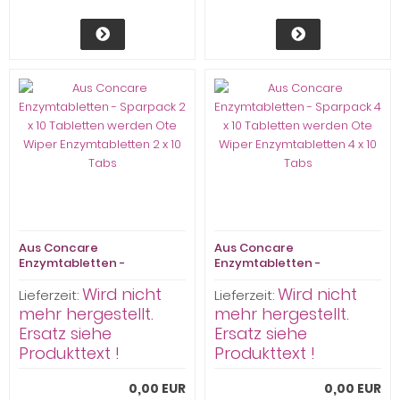
Aus Concare
Aus Concare
Enzymtabletten -
Enzymtabletten -
Sparpack 2 x 10 Tabletten
Sparpack 4 x 10 Tabletten
Wird nicht
Wird nicht
werden Ote Wiper
werden Ote Wiper
Lieferzeit:
Lieferzeit:
Enzymtabletten 2 x 10 Tabs
Enzymtabletten 4 x 10 Tabs
mehr hergestellt.
mehr hergestellt.
Ersatz siehe
Ersatz siehe
Produkttext !
Produkttext !
0,00 EUR
0,00 EUR