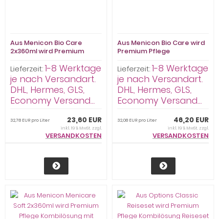
Aus Menicon Bio Care
Aus Menicon Bio Care wird
2x360ml wird Premium
Premium Pflege
Pflege Kombilösung mit
Kombilösung mit Hyaluron
1-8 Werktage
1-8 Werktage
Hyaluron 2x360ml
4 x360ml / 4 Behälter
Lieferzeit:
Lieferzeit:
je nach Versandart.
je nach Versandart.
DHL, Hermes, GLS,
DHL, Hermes, GLS,
Economy Versand...
Economy Versand...
23,60 EUR
46,20 EUR
32,78 EUR pro Liter
32,08 EUR pro Liter
inkl. 19 % MwSt. zzgl.
inkl. 19 % MwSt. zzgl.
VERSANDKOSTEN
VERSANDKOSTEN