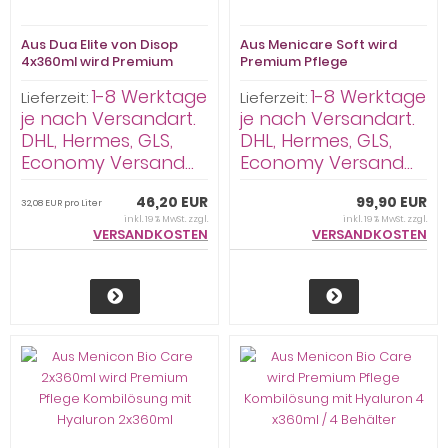
Aus Dua Elite von Disop
Aus Menicare Soft wird
4x360ml wird Premium
Premium Pflege
Pflege Kombilösung mit
Kombilösung mit Hyaluron
1-8 Werktage
1-8 Werktage
Hyaluron 4x360ml
10 x 360ml / 10 Behälter
Lieferzeit:
Lieferzeit:
je nach Versandart.
je nach Versandart.
DHL, Hermes, GLS,
DHL, Hermes, GLS,
Economy Versand...
Economy Versand...
46,20 EUR
99,90 EUR
32,08 EUR pro Liter
inkl. 19 % MwSt. zzgl.
inkl. 19 % MwSt. zzgl.
VERSANDKOSTEN
VERSANDKOSTEN