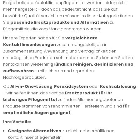
Einige beliebte Kontaktlinsenpflegemittel werden leider nicht
mehr hergestellt – doch das bedeutet nicht, dass Sie auf
bewährte Qualität verzichten müssen. In dieser Kategorie finden
Sie
passende Ersatzprodukte und Alternativen
zu
Pflegemitteln, die vom Markt genommen wurden.
Unsere Experten haben für Sie
vergleichbare
Kontaktlinsenlösungen
zusammengestellt, die in
Zusammensetzung, Anwendung und Verträglichkeit den
ursprünglichen Produkten sehr nahekommen. So können Sie Ihre
Kontaktlinsen weiterhin
gründlich reinigen, desinfizieren und
aufbewahren
– mit sicheren und erprobten
Nachfolgeprodukten.
Ob
All-in-One-Lösung
,
Peroxidsystem
oder
Kochsalzlösung
– wir helfen Ihnen, das richtige
Ersatzprodukt für Ihr
bisheriges Pflegemittel
zu finden. Alle hier angebotenen
Produkte stammen von renommierten Herstellern und sind
für
empfindliche Augen geeignet
.
Ihre Vorteile:
Geeignete Alternativen
zu nicht mehr erhältlichen
Kontaktlinsenpflegemitteln