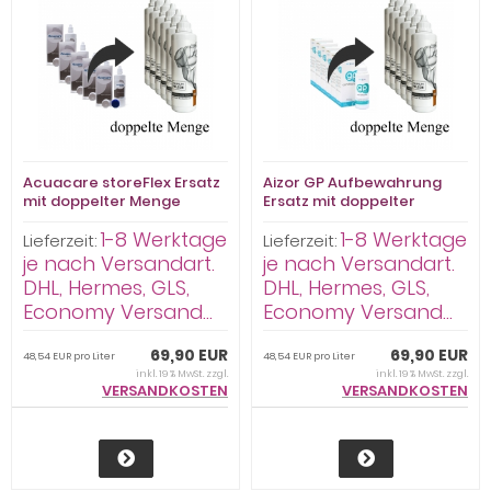
Acuacare storeFlex Ersatz
Aizor GP Aufbewahrung
mit doppelter Menge
Ersatz mit doppelter
Premium Pflege hart
Menge Premium Pflege
1-8 Werktage
1-8 Werktage
Kombilösung 6 x 250ml -
hart Kombilösung 6 x 250ml
Lieferzeit:
Lieferzeit:
versandkostenfrei-
je nach Versandart.
je nach Versandart.
DHL, Hermes, GLS,
DHL, Hermes, GLS,
Economy Versand...
Economy Versand...
69,90 EUR
69,90 EUR
48,54 EUR pro Liter
48,54 EUR pro Liter
inkl. 19 % MwSt. zzgl.
inkl. 19 % MwSt. zzgl.
VERSANDKOSTEN
VERSANDKOSTEN