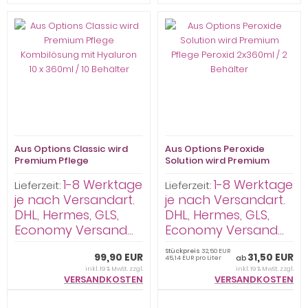
Aus Options Classic wird
Aus Options Peroxide
Premium Pflege
Solution wird Premium
Kombilösung mit Hyaluron
Pflege Peroxid 2x360ml / 2
1-8 Werktage
1-8 Werktage
10 x 360ml / 10 Behälter
Behälter
Lieferzeit:
Lieferzeit:
je nach Versandart.
je nach Versandart.
DHL, Hermes, GLS,
DHL, Hermes, GLS,
Economy Versand...
Economy Versand...
Stückpreis
32,50 EUR
99,90 EUR
31,50 EUR
ab
45,14 EUR pro Liter
inkl. 19 % MwSt. zzgl.
inkl. 19 % MwSt. zzgl.
VERSANDKOSTEN
VERSANDKOSTEN