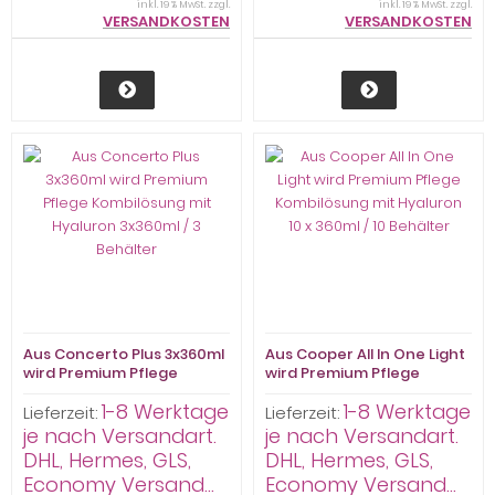
inkl. 19 % MwSt. zzgl.
inkl. 19 % MwSt. zzgl.
VERSANDKOSTEN
VERSANDKOSTEN
Aus Concerto Plus 3x360ml
Aus Cooper All In One Light
wird Premium Pflege
wird Premium Pflege
Kombilösung mit Hyaluron
Kombilösung mit Hyaluron
1-8 Werktage
1-8 Werktage
3x360ml / 3 Behälter
10 x 360ml / 10 Behälter
Lieferzeit:
Lieferzeit:
je nach Versandart.
je nach Versandart.
DHL, Hermes, GLS,
DHL, Hermes, GLS,
Economy Versand...
Economy Versand...