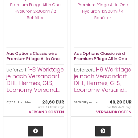
Aus Options Classic wird
Aus Options Classic wird
Premium Pflege All In One
Premium Pflege All In One
Hyaluron 2x360ml / 2
Hyaluron 4x360ml / 4
1-8 Werktage
1-8 Werktage
Behälter
Behälter
Lieferzeit:
Lieferzeit:
je nach Versandart.
je nach Versandart.
DHL, Hermes, GLS,
DHL, Hermes, GLS,
Economy Versand...
Economy Versand...
23,60 EUR
46,20 EUR
32,78 EUR pro Liter
32,08 EUR pro Liter
inkl. 19 % MwSt. zzgl.
inkl. 19 % MwSt. zzgl.
VERSANDKOSTEN
VERSANDKOSTEN