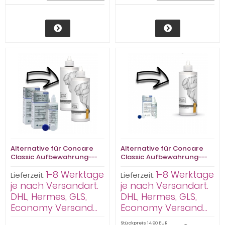
Alternative für Concare
Alternative für Concare
Classic Aufbewahrung---
Classic Aufbewahrung---
Premium Pflege
Premium Pflege
1-8 Werktage
1-8 Werktage
Aufbewahrungslösung
Aufbewahrungslösung
Lieferzeit:
Lieferzeit:
HART 2 x 100ml
HART 100ml
je nach Versandart.
je nach Versandart.
DHL, Hermes, GLS,
DHL, Hermes, GLS,
Economy Versand...
Economy Versand...
Stückpreis
14,90 EUR