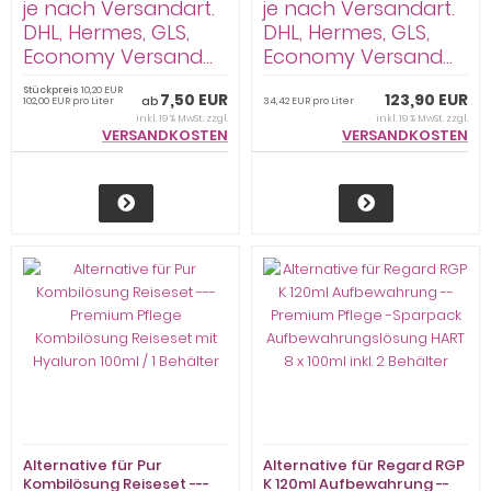
Hyaluron 100ml / 1 Behälter
je nach Versandart.
je nach Versandart.
DHL, Hermes, GLS,
DHL, Hermes, GLS,
Economy Versand...
Economy Versand...
Stückpreis
10,20 EUR
7,50 EUR
123,90 EUR
ab
102,00 EUR pro Liter
34,42 EUR pro Liter
inkl. 19 % MwSt. zzgl.
inkl. 19 % MwSt. zzgl.
VERSANDKOSTEN
VERSANDKOSTEN
Alternative für Pur
Alternative für Regard RGP
Kombilösung Reiseset ---
K 120ml Aufbewahrung --