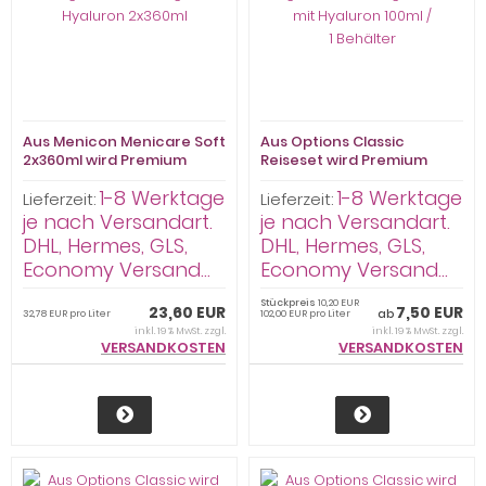
Aus Menicon Menicare Soft
Aus Options Classic
2x360ml wird Premium
Reiseset wird Premium
Pflege Kombilösung mit
Pflege Kombilösung
1-8 Werktage
1-8 Werktage
Hyaluron 2x360ml
Reiseset mit Hyaluron
Lieferzeit:
Lieferzeit:
100ml / 1 Behälter
je nach Versandart.
je nach Versandart.
DHL, Hermes, GLS,
DHL, Hermes, GLS,
Economy Versand...
Economy Versand...
Stückpreis
10,20 EUR
23,60 EUR
7,50 EUR
ab
32,78 EUR pro Liter
102,00 EUR pro Liter
inkl. 19 % MwSt. zzgl.
inkl. 19 % MwSt. zzgl.
VERSANDKOSTEN
VERSANDKOSTEN