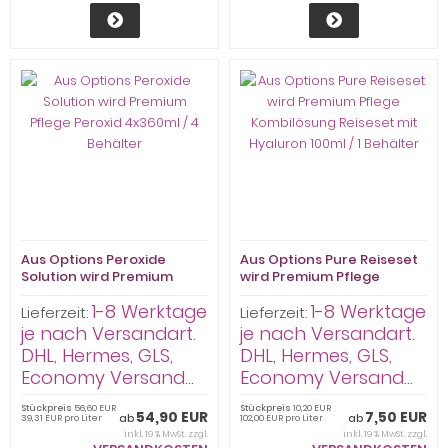
Aus Options Peroxide
Aus Options Pure Reiseset
Solution wird Premium
wird Premium Pflege
Pflege Peroxid 4x360ml / 4
Kombilösung Reiseset mit
1-8 Werktage
1-8 Werktage
Behälter
Hyaluron 100ml / 1 Behälter
Lieferzeit:
Lieferzeit:
je nach Versandart.
je nach Versandart.
DHL, Hermes, GLS,
DHL, Hermes, GLS,
Economy Versand...
Economy Versand...
Stückpreis
56,60 EUR
Stückpreis
10,20 EUR
54,90 EUR
7,50 EUR
ab
ab
39,31 EUR pro Liter
102,00 EUR pro Liter
inkl. 19 % MwSt. zzgl.
inkl. 19 % MwSt. zzgl.