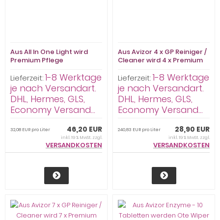
Aus All In One Light wird
Aus Avizor 4 x GP Reiniger /
Premium Pflege
Cleaner wird 4 x Premium
Kombilösung mit Hyaluron
Pflege Reiniger Hart 30ml
1-8 Werktage
1-8 Werktage
4x360ml / 4 Behälter
ohne abrasive Artikel
Lieferzeit:
Lieferzeit:
je nach Versandart.
je nach Versandart.
DHL, Hermes, GLS,
DHL, Hermes, GLS,
Economy Versand...
Economy Versand...
46,20 EUR
28,90 EUR
32,08 EUR pro Liter
240,83 EUR pro Liter
inkl. 19 % MwSt. zzgl.
inkl. 19 % MwSt. zzgl.
VERSANDKOSTEN
VERSANDKOSTEN