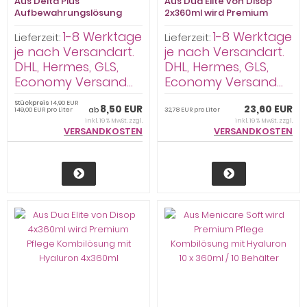
Aus Delta Plus
Aus Dua Elite von Disop
Aufbewahrungslösung
2x360ml wird Premium
wird Premium Pflege -
Pflege Kombilösung mit
1-8 Werktage
1-8 Werktage
Aufbewahrungslösung
Hyaluron 2x360ml
Lieferzeit:
Lieferzeit:
HART 100ml
je nach Versandart.
je nach Versandart.
DHL, Hermes, GLS,
DHL, Hermes, GLS,
Economy Versand...
Economy Versand...
Stückpreis
14,90 EUR
8,50 EUR
23,60 EUR
ab
149,00 EUR pro Liter
32,78 EUR pro Liter
inkl. 19 % MwSt. zzgl.
inkl. 19 % MwSt. zzgl.
VERSANDKOSTEN
VERSANDKOSTEN