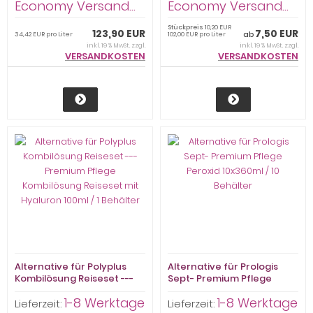
Economy Versand...
Economy Versand...
Stückpreis
10,20 EUR
123,90 EUR
7,50 EUR
ab
34,42 EUR pro Liter
102,00 EUR pro Liter
inkl. 19 % MwSt. zzgl.
inkl. 19 % MwSt. zzgl.
VERSANDKOSTEN
VERSANDKOSTEN
Alternative für Polyplus
Alternative für Prologis
Kombilösung Reiseset ---
Sept- Premium Pflege
Premium Pflege
Peroxid 10x360ml / 10
1-8 Werktage
1-8 Werktage
Kombilösung Reiseset mit
Behälter
Lieferzeit:
Lieferzeit: