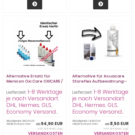
Alternative Ersatz für
Alternative für Acuacare
Menicon Oxi Care OXICARE /
Storeflex Aufbewahrung--
Premium Pflegemittel
- Premium Pflege
1-8 Werktage
1-8 Werktage
Peroxid 4x360ml/4Behälter
Aufbewahrungslösung
Lieferzeit:
Lieferzeit:
HART 100ml
je nach Versandart.
je nach Versandart.
DHL, Hermes, GLS,
DHL, Hermes, GLS,
Economy Versand...
Economy Versand...
Stückpreis
56,10 EUR
Stückpreis
14,90 EUR
54,90 EUR
8,50 EUR
ab
ab
38,96 EUR pro Liter
149,00 EUR pro Liter
inkl. 19 % MwSt. zzgl.
inkl. 19 % MwSt. zzgl.
VERSANDKOSTEN
VERSANDKOSTEN