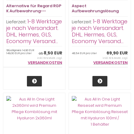
Alternative für Regard RGP
Aspect
K Aufbewahrung---
Aufbewahrungslösung
Premium Pflege
zwei Ersatz mit doppelter
1-8 Werktage
1-8 Werktage
Aufbewahrungslösung
Menge Premium Pflege
Lieferzeit:
Lieferzeit:
HART 100ml
hart Kombilösung 6 x 250ml
je nach Versandart.
je nach Versandart.
-versandkostenfrei-
DHL, Hermes, GLS,
DHL, Hermes, GLS,
Economy Versand...
Economy Versand...
Stückpreis
14,90 EUR
8,50 EUR
69,90 EUR
ab
149,00 EUR pro Liter
48,54 EUR pro Liter
inkl. 19 % MwSt. zzgl.
inkl. 19 % MwSt. zzgl.
VERSANDKOSTEN
VERSANDKOSTEN