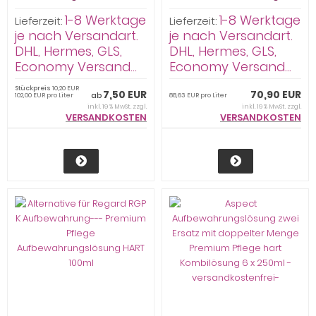
Premium Pflege
Premium Pflege -Sparpack
1-8 Werktage
1-8 Werktage
Kombilösung Reiseset mit
Aufbewahrungslösung
Lieferzeit:
Lieferzeit:
Hyaluron 100ml / 1 Behälter
HART 8 x 100ml inkl. 2
je nach Versandart.
je nach Versandart.
Behälter
DHL, Hermes, GLS,
DHL, Hermes, GLS,
Economy Versand...
Economy Versand...
Stückpreis
10,20 EUR
7,50 EUR
70,90 EUR
ab
102,00 EUR pro Liter
88,63 EUR pro Liter
inkl. 19 % MwSt. zzgl.
inkl. 19 % MwSt. zzgl.
VERSANDKOSTEN
VERSANDKOSTEN