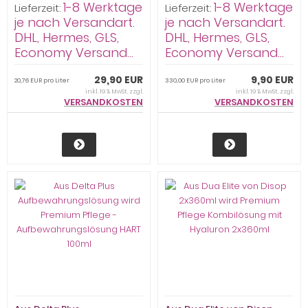
1-8 Werktage
1-8 Werktage
360ml
Lieferzeit:
Lieferzeit:
je nach Versandart.
je nach Versandart.
DHL, Hermes, GLS,
DHL, Hermes, GLS,
Economy Versand...
Economy Versand...
29,90 EUR
9,90 EUR
20,76 EUR pro Liter
330,00 EUR pro Liter
inkl. 19 % MwSt. zzgl.
inkl. 19 % MwSt. zzgl.
VERSANDKOSTEN
VERSANDKOSTEN