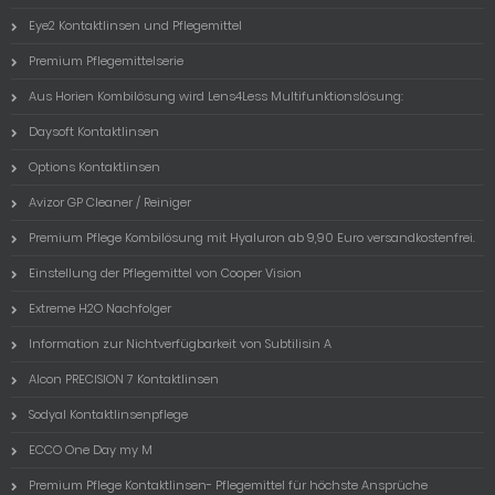
Eye2 Kontaktlinsen und Pflegemittel
Premium Pflegemittelserie
Aus Horien Kombilösung wird Lens4Less Multifunktionslösung:
Daysoft Kontaktlinsen
Options Kontaktlinsen
Avizor GP Cleaner / Reiniger
Premium Pflege Kombilösung mit Hyaluron ab 9,90 Euro versandkostenfrei.
Einstellung der Pflegemittel von Cooper Vision
Extreme H2O Nachfolger
Information zur Nichtverfügbarkeit von Subtilisin A
Alcon PRECISION 7 Kontaktlinsen
Sodyal Kontaktlinsenpflege
ECCO One Day my M
Premium Pflege Kontaktlinsen- Pflegemittel für höchste Ansprüche