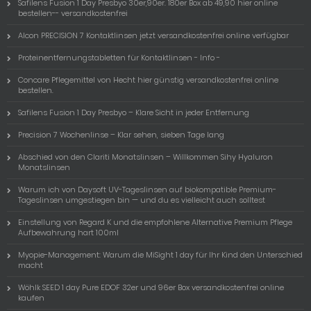
Safilens Fusion 1 Day Presbyo 30er,90er. 180er Box ab 49,90 hier online
bestellen-- versandkostenfrei
Alcon PRECISION 7 Kontaktlinsen jetzt versandkostenfrei online verfügbar
Proteinentfernungstabletten für Kontaktlinsen - Info -
Concare Pflegemittel von Hecht hier günstig versandkostenfrei online
bestellen.
Safilens Fusion 1 Day Presbyo – Klare Sicht in jeder Entfernung
Precision 7 Wochenlinse – Klar sehen, sieben Tage lang
Abschied von den Clariti Monatslinsen – Willkommen Sihy Hyaluron
Monatslinsen
Warum ich von Daysoft UV-Tageslinsen auf biokompatible Premium-
Tageslinsen umgestiegen bin — und du es vielleicht auch solltest
Einstellung von Regard K und die empfohlene Alternative Premium Pflege
Aufbewahrung hart 100ml
Myopie-Management: Warum die MiSight 1 day für Ihr Kind den Unterschied
macht
Wöhlk SEED 1 day Pure EDOF 32er und 96er Box versandkostenfrei online
kaufen