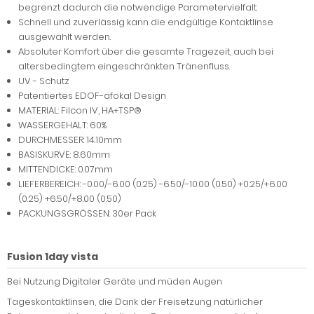
begrenzt dadurch die notwendige Parametervielfalt.
Schnell und zuverlässig kann die endgültige Kontaktlinse
ausgewählt werden.
Absoluter Komfort über die gesamte Tragezeit, auch bei
altersbedingtem eingeschränkten Tränenfluss.
UV - Schutz
Patentiertes EDOF-afokal Design
MATERIAL: Filcon IV, HA+TSP®
WASSERGEHALT: 60%
DURCHMESSER: 14.10mm
BASISKURVE: 8.60mm
MITTENDICKE: 0.07mm
LIEFERBEREICH: -0.00/-6.00 (0.25) -6.50/-10.00 (0.50) +0.25/+6.00
(0.25) +6.50/+8.00 (0.50)
PACKUNGSGRÖSSEN: 30er Pack
Fusion 1day vista
Bei Nutzung Digitaler Geräte und müden Augen
Tageskontaktlinsen, die Dank der Freisetzung natürlicher