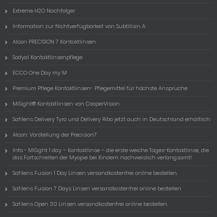
Extreme H2O Nachfolger
Information zur Nichtverfügbarkeit von Subtilisin A
Alcon PRECISION 7 Kontaktlinsen
Sodyal Kontaktlinsenpflege
ECCO One Day my M
Premium Pflege Kontaktlinsen- Pflegemittel für höchste Ansprüche
MiSight® Kontaktlinsen von CooperVision
Safilens Delivery Tyro und Delivery Ribo jetzt auch in Deutschland erhältlich
Alcon: Vorstellung der Precision7
Info - MiSight 1 day – Kontaktlinse – die erste weiche Tages-Kontaktlinse, die
das Fortschreiten der Myopie bei Kindern nachweislich verlangsamt!
Safilens Fusion 1 Day Linsen versandkostenfrei online bestellen.
Safilens Fusion 7 Days Linsen versandkostenfrei online bestellen.
Safilens Open 30 Linsen versandkostenfrei online bestellen.