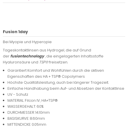
Fusion 1day
Bei Myopie und Hyperopie
Tageskontaktlinsen aus Hydrogel, die auf Grund
der
fusiontechnology
, die eingelagerten Inhaltsstoffe
Hyaluronsäure und
TSP®
freisetzen.
Garantiert Komfort und Wohlfühlen durch die aktiven
Eigenschaften des HA + TSP® Copolymers
Höchste Qualitätsleistung, auch bei längerer Tragezeit.
Einfache Handhabung beim Auf- und Absetzen der Kontaktlinse
UV - Schutz
MATERIAL: Filcon IV, HA+TSP®
WASSERGEHALT: 60%
DURCHMESSER: 14.10mm
BASISKURVE: 8.60mm
MITTENDICKE: 0.05mm