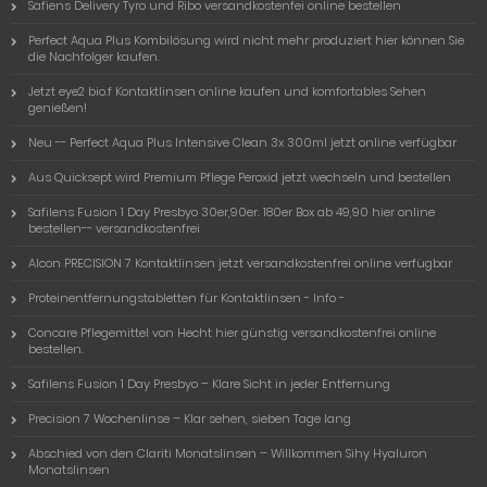
Safiens Delivery Tyro und Ribo versandkostenfei online bestellen
Perfect Aqua Plus Kombilösung wird nicht mehr produziert hier können Sie
die Nachfolger kaufen.
Jetzt eye2 bio.f Kontaktlinsen online kaufen und komfortables Sehen
genießen!
Neu -- Perfect Aqua Plus Intensive Clean 3x 300ml jetzt online verfügbar
Aus Quicksept wird Premium Pflege Peroxid jetzt wechseln und bestellen
Safilens Fusion 1 Day Presbyo 30er,90er. 180er Box ab 49,90 hier online
bestellen-- versandkostenfrei
Alcon PRECISION 7 Kontaktlinsen jetzt versandkostenfrei online verfügbar
Proteinentfernungstabletten für Kontaktlinsen - Info -
Concare Pflegemittel von Hecht hier günstig versandkostenfrei online
bestellen.
Safilens Fusion 1 Day Presbyo – Klare Sicht in jeder Entfernung
Precision 7 Wochenlinse – Klar sehen, sieben Tage lang
Abschied von den Clariti Monatslinsen – Willkommen Sihy Hyaluron
Monatslinsen