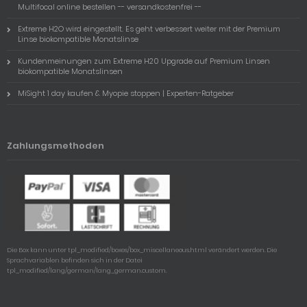
Multifocal online bestellen -- versandkostenfrei --
Extreme H2O wird eingestellt. Es geht verbessert weiter mit der Premium
Linse biokompatible Monatslinse
Kundenmeinungen zum Extreme H20 Upgrade auf Premium Linsen
biokompatible Monatslinsen
MiSight 1 day kaufen & Myopie stoppen | Experten-Ratgeber
Zahlungsmethoden
Die Box kann unter tpl_modified/boxes/box_miscellaneous.html verändert werden. Die
Sprachvariablen befinden sich in der Datei
tpl_modified/lang/german/lang_german.custom.