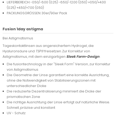
LIEFERBEREICH: -0.50/-6.00 (0.25) -6.50/-12.00 (0.50) +0.50/+4.00
(0.25) +4.50/+7.00 (0.50)
PACKUNGSGRÖSSEN: 30er/90er Pack
Fusion 1day astigma
Bei Astigmatismus
Tageskontaktlinsen aus angereichertem Hydrogel, die
Hyaluronsäure und
TSP®
freisetzen. Zur Korrektur von
Astigmatismus, mit dem einzigartigen
Sleek Form-Design
.
Die fusiontechnology in der "Sleek Form" Version, zur Korrektur
von Astigmatismus
Die Geometrie der Linse garantiert eine korrekte Ausrichtung,
ohne die Notwendigkeit von Stabilisierungszonen mit
unterschiedlicher Dicke
Die reduzierte Dezentralisierung minimiert die Dicke der
prismatischen Zone
Die richtige Ausrichtung der Linse erfolgt auf natürliche Weise.
Schnell, präzise und konstant
UV - Schutz