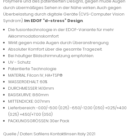
Polymere und des patentierten Designs, gegen müde Augen
durch übermäßiges Sehen in der Nähe wirken. Auch gegen
Überbelastung durch digitale Geräte (CVS-Computer Vision
Syndrom).
Im EDOF “d-stress” Design
.
Die fusiontechnologie in der EDOF-Variante für mehr
Akkommodationskomfort
Wirkt gegen müde Augen durch Überanstrengung
Absoluter Komfort über die gesamte Tragezeit.
Bei häufiger Bildschirmnutzung empfohlen.
UV - Schutz
Patentierte Technologie
MATERIAL: Filcon IV, HA+TSP®
WASSERGEHALT: 60%
DURCHMESSER: 14.10mm
BASISKURVE: 8.60mm
MITTENDICKE: 0.07mm
Lieferbereich: -0.00/-6.00 (0.25) -6.50/-12.00 (0.50) +0.25/+4.00
(0.25) +4.50/+7.00 (0.50)
PACKUNGSGRÖSSEN: 30er Pack
Quelle / Daten: Safilens Kontaktlinsen Italy 2021