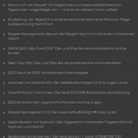
Warum ich von Daysoft UV-Tageslinsen auf biokompatible Premium-
Tageslinsen umgestiegen bin — und du es vielleicht auch solltest
Einstellung von Regard K und die empfohlene Alternative Premium Pflege
Aufbewahrung hart 100ml
Myopie-Management: Warum die MiSight 1 day für Ihr Kind den Unterschied
macht
Wöhlk SEED 1 day Pure EDOF 32er und 96er Box versandkostenfrei online
kaufen
Seed 1 Day Silfa 32er und 96er Box versandkostenfrei online bestellen
SEED 1dayPure EDOF Kontaktlinsen:Elternratgeber
Abschied von Extreme H2O: Der perfekte Nachfolger für Ihre Augen ist da!
Frische-Kick für Ihre Linsen: Die neue SODYAL® BioHydration Kombilösung
SEED Kontaktlinsen: Japanische Präzision für Ihre Augen
Myopie-Management 2.0: Die neue MyDay® MiSight® 1 day ist da!
Sodyal Biosalin mit Hyaluron: Das Upgrade für maximalen Tragekomfort mit
Hyaluron und Kalium
Sehkomfort ohne Grenzen: Die neue Bausch + Lomb ULTRA® ONE DAY