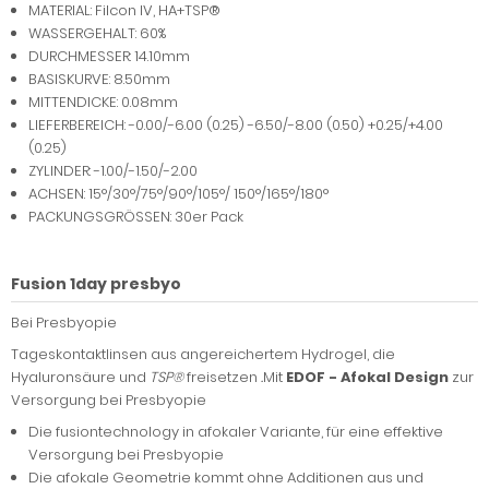
MATERIAL: Filcon IV, HA+TSP®
WASSERGEHALT: 60%
DURCHMESSER: 14.10mm
BASISKURVE: 8.50mm
MITTENDICKE: 0.08mm
LIEFERBEREICH: -0.00/-6.00 (0.25) -6.50/-8.00 (0.50) +0.25/+4.00
(0.25)
ZYLINDER: -1.00/-1.50/-2.00
ACHSEN: 15°/30°/75°/90°/105°/ 150°/165°/180°
PACKUNGSGRÖSSEN: 30er Pack
Fusion 1day presbyo
Bei Presbyopie
Tageskontaktlinsen aus angereichertem Hydrogel, die
Hyaluronsäure und
TSP®
freisetzen
.
Mit
EDOF - Afokal Design
zur
Versorgung bei Presbyopie
Die fusiontechnology in afokaler Variante, für eine effektive
Versorgung bei Presbyopie
Die afokale Geometrie kommt ohne Additionen aus und