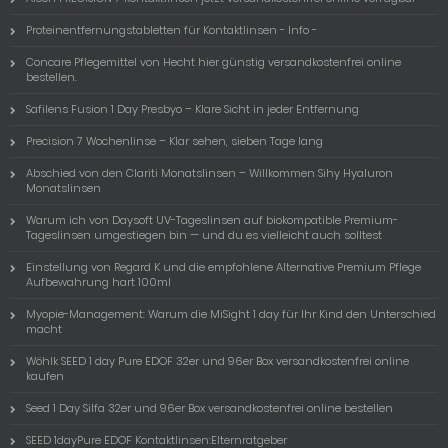
Proteinentfernungstabletten für Kontaktlinsen - Info -
Concare Pflegemittel von Hecht hier günstig versandkostenfrei online
bestellen.
Safilens Fusion 1 Day Presbyo – Klare Sicht in jeder Entfernung
Precision 7 Wochenlinse – Klar sehen, sieben Tage lang
Abschied von den Clariti Monatslinsen – Willkommen Sihy Hyaluron
Monatslinsen
Warum ich von Daysoft UV-Tageslinsen auf biokompatible Premium-
Tageslinsen umgestiegen bin — und du es vielleicht auch solltest
Einstellung von Regard K und die empfohlene Alternative Premium Pflege
Aufbewahrung hart 100ml
Myopie-Management: Warum die MiSight 1 day für Ihr Kind den Unterschied
macht
Wöhlk SEED 1 day Pure EDOF 32er und 96er Box versandkostenfrei online
kaufen
Seed 1 Day Silfa 32er und 96er Box versandkostenfrei online bestellen
SEED 1dayPure EDOF Kontaktlinsen:Elternratgeber