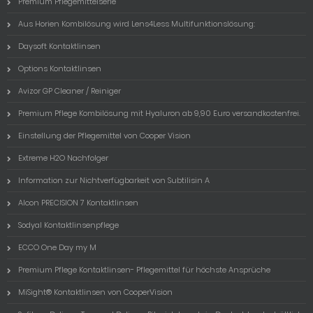
Premium Pflegemittelserie
Aus Horien Kombilösung wird Lens4Less Multifunktionslösung:
Daysoft Kontaktlinsen
Options Kontaktlinsen
Avizor GP Cleaner / Reiniger
Premium Pflege Kombilösung mit Hyaluron ab 9,90 Euro versandkostenfrei.
Einstellung der Pflegemittel von Cooper Vision
Extreme H2O Nachfolger
Information zur Nichtverfügbarkeit von Subtilisin A
Alcon PRECISION 7 Kontaktlinsen
Sodyal Kontaktlinsenpflege
ECCO One Day my M
Premium Pflege Kontaktlinsen- Pflegemittel für höchste Ansprüche
MiSight® Kontaktlinsen von CooperVision