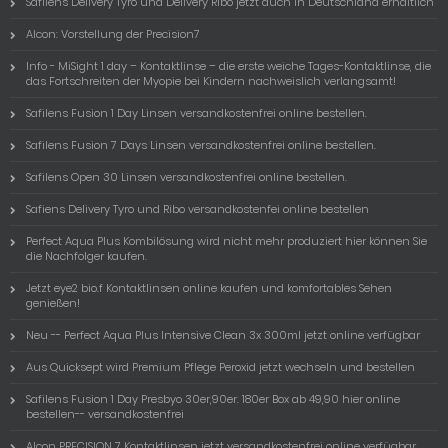
Safilens Delivery Tyro und Delivery Ribo jetzt auch in Deutschland erhältlich
Alcon: Vorstellung der Precision7
Info - MiSight 1 day – Kontaktlinse – die erste weiche Tages-Kontaktlinse, die
das Fortschreiten der Myopie bei Kindern nachweislich verlangsamt!
Safilens Fusion 1 Day Linsen versandkostenfrei online bestellen.
Safilens Fusion 7 Days Linsen versandkostenfrei online bestellen.
Safilens Open 30 Linsen versandkostenfrei online bestellen.
Safiens Delivery Tyro und Ribo versandkostenfei online bestellen
Perfect Aqua Plus Kombilösung wird nicht mehr produziert hier können Sie
die Nachfolger kaufen.
Jetzt eye2 bio.f Kontaktlinsen online kaufen und komfortables Sehen
genießen!
Neu -- Perfect Aqua Plus Intensive Clean 3x 300ml jetzt online verfügbar
Aus Quicksept wird Premium Pflege Peroxid jetzt wechseln und bestellen
Safilens Fusion 1 Day Presbyo 30er,90er. 180er Box ab 49,90 hier online
bestellen-- versandkostenfrei
Alcon PRECISION 7 Kontaktlinsen jetzt versandkostenfrei online verfügbar