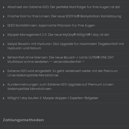
Abschied von Extreme H2O: Der perfekte Nachfolger für Ihre Augen ist da!
Frische-Kick für Ihre Linsen: Die neue SODYAL® BioHydration Kombilösung
SEED Kontaktlinsen: Japanische Präzision für Ihre Augen
Myopie-Management 2.0: Die neue MyDay® MiSight® 1 day ist da!
Sodyal Biosalin mit Hyaluron: Das Upgrade für maximalen Tragekomfort mit
Hyaluron und Kalium
Sehkomfort ohne Grenzen: Die neue Bausch + Lomb ULTRA® ONE DAY
Multifocal online bestellen -- versandkostenfrei --
Extreme H2O wird eingestellt. Es geht verbessert weiter mit der Premium
Linse biokompatible Monatslinse
Kundenmeinungen zum Extreme H20 Upgrade auf Premium Linsen
biokompatible Monatslinsen
MiSight 1 day kaufen & Myopie stoppen | Experten-Ratgeber
Zahlungsmethoden