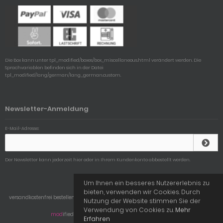
Die Box kann unter tpl_modified/boxes/box_miscellaneous.html verändert werden. Die
Sprachvariablen befinden sich in der Datei
tpl_modified/lang/german/lang_german.custom.
Newsletter-Anmeldung
E-Mail-Adresse:
Der Newsletter kann jederzeit hier oder in Ihrem Kundenkonto abbestellt werden.
Um Ihnen ein besseres Nutzererlebnis zu
bieten, verwenden wir Cookies. Durch
versandkostenfrei bestellen auf Linseoo © 2026 | Template © 2009-2026 by
mod
ified
Nutzung der Website stimmen Sie der
eCommerce Shopsoftware
Verwendung von Cookies zu.
Mehr
mod
ified eCommerce Shopsoftware © 2009-2026
Erfahren