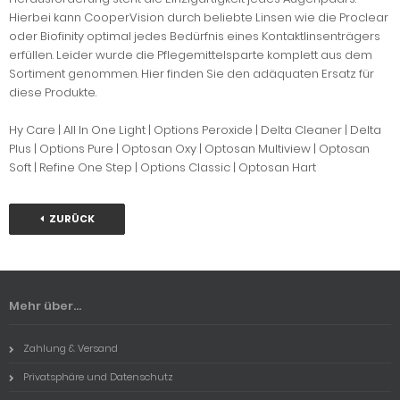
Hierbei kann CooperVision durch beliebte Linsen wie die Proclear
oder Biofinity optimal jedes Bedürfnis eines Kontaktlinsenträgers
erfüllen. Leider wurde die Pflegemittelsparte komplett aus dem
Sortiment genommen. Hier finden Sie den adäquaten Ersatz für
diese Produkte.
Hy Care | All In One Light | Options Peroxide | Delta Cleaner | Delta
Plus | Options Pure | Optosan Oxy | Optosan Multiview | Optosan
Soft | Refine One Step | Options Classic | Optosan Hart
ZURÜCK
Mehr über...
Zahlung & Versand
Privatsphäre und Datenschutz