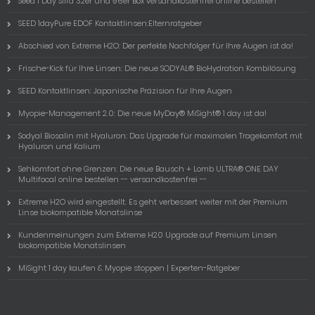
Seed 1 Day Silfa 32er und 96er Box versandkostenfrei online bestellen
SEED 1dayPure EDOF Kontaktlinsen:Elternratgeber
Abschied von Extreme H2O: Der perfekte Nachfolger für Ihre Augen ist da!
Frische-Kick für Ihre Linsen: Die neue SODYAL® BioHydration Kombilösung
SEED Kontaktlinsen: Japanische Präzision für Ihre Augen
Myopie-Management 2.0: Die neue MyDay® MiSight® 1 day ist da!
Sodyal Biosalin mit Hyaluron: Das Upgrade für maximalen Tragekomfort mit
Hyaluron und Kalium
Sehkomfort ohne Grenzen: Die neue Bausch + Lomb ULTRA® ONE DAY
Multifocal online bestellen -- versandkostenfrei --
Extreme H2O wird eingestellt. Es geht verbessert weiter mit der Premium
Linse biokompatible Monatslinse
Kundenmeinungen zum Extreme H20 Upgrade auf Premium Linsen
biokompatible Monatslinsen
MiSight 1 day kaufen & Myopie stoppen | Experten-Ratgeber