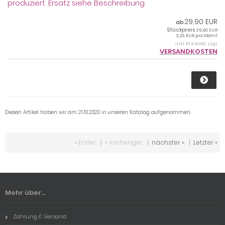
produziert. Ersatz siehe Beschreibung.
29,90 EUR
ab
Stückpreis
35,90 EUR
3,23 EUR pro 100ml
inkl. 19 % MwSt. zzgl.
VERSANDKOSTEN
Diesen Artikel haben wir am 21.10.2020 in unseren Katalog aufgenommen.
« Erster
|
« vorheriger
|
nächster »
|
Letzter »
Mehr über...
Zahlung & Versand