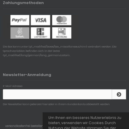
Zahlungsmethoden
Die Box kann unter tpl_modified/boxes/box_miscellaneous.html verändert werden. Die
Sprachvariablen befinden sich in der Datei
tpl_modified/lang/german/lang_german.custom.
Newsletter-Anmeldung
E-Mail-Adresse:
Der Newsletter kann jederzeit hier oder in Ihrem Kundenkonto abbestellt werden.
Um Ihnen ein besseres Nutzererlebnis zu
bieten, verwenden wir Cookies. Durch
versandkostenfrei bestellen auf Linseoo © 2026 | Template © 2009-2026 by
mod
ified
Nutzung der Website stimmen Sie der