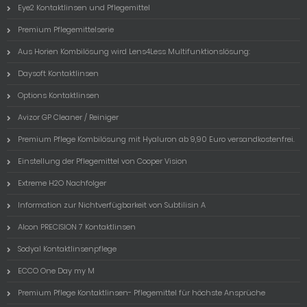
Eye2 Kontaktlinsen und Pflegemittel
Premium Pflegemittelserie
Aus Horien Kombilösung wird Lens4Less Multifunktionslösung:
Daysoft Kontaktlinsen
Options Kontaktlinsen
Avizor GP Cleaner / Reiniger
Premium Pflege Kombilösung mit Hyaluron ab 9,90 Euro versandkostenfrei.
Einstellung der Pflegemittel von Cooper Vision
Extreme H2O Nachfolger
Information zur Nichtverfügbarkeit von Subtilisin A
Alcon PRECISION 7 Kontaktlinsen
Sodyal Kontaktlinsenpflege
ECCO One Day my M
Premium Pflege Kontaktlinsen- Pflegemittel für höchste Ansprüche