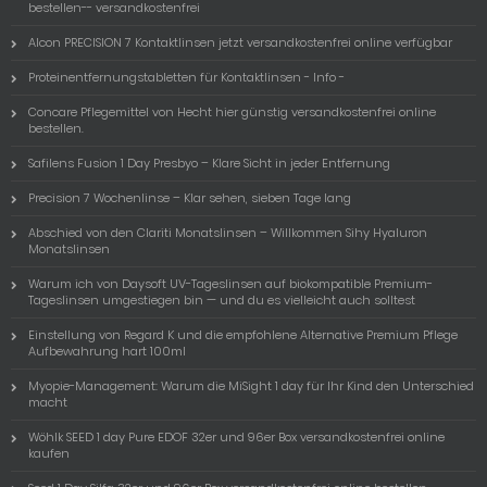
bestellen-- versandkostenfrei
Alcon PRECISION 7 Kontaktlinsen jetzt versandkostenfrei online verfügbar
Proteinentfernungstabletten für Kontaktlinsen - Info -
Concare Pflegemittel von Hecht hier günstig versandkostenfrei online
bestellen.
Safilens Fusion 1 Day Presbyo – Klare Sicht in jeder Entfernung
Precision 7 Wochenlinse – Klar sehen, sieben Tage lang
Abschied von den Clariti Monatslinsen – Willkommen Sihy Hyaluron
Monatslinsen
Warum ich von Daysoft UV-Tageslinsen auf biokompatible Premium-
Tageslinsen umgestiegen bin — und du es vielleicht auch solltest
Einstellung von Regard K und die empfohlene Alternative Premium Pflege
Aufbewahrung hart 100ml
Myopie-Management: Warum die MiSight 1 day für Ihr Kind den Unterschied
macht
Wöhlk SEED 1 day Pure EDOF 32er und 96er Box versandkostenfrei online
kaufen