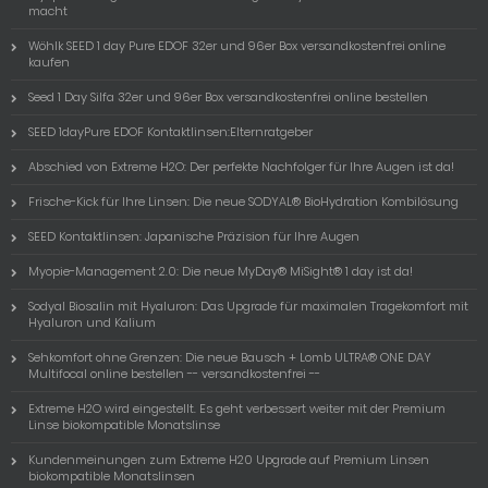
macht
Wöhlk SEED 1 day Pure EDOF 32er und 96er Box versandkostenfrei online
kaufen
Seed 1 Day Silfa 32er und 96er Box versandkostenfrei online bestellen
SEED 1dayPure EDOF Kontaktlinsen:Elternratgeber
Abschied von Extreme H2O: Der perfekte Nachfolger für Ihre Augen ist da!
Frische-Kick für Ihre Linsen: Die neue SODYAL® BioHydration Kombilösung
SEED Kontaktlinsen: Japanische Präzision für Ihre Augen
Myopie-Management 2.0: Die neue MyDay® MiSight® 1 day ist da!
Sodyal Biosalin mit Hyaluron: Das Upgrade für maximalen Tragekomfort mit
Hyaluron und Kalium
Sehkomfort ohne Grenzen: Die neue Bausch + Lomb ULTRA® ONE DAY
Multifocal online bestellen -- versandkostenfrei --
Extreme H2O wird eingestellt. Es geht verbessert weiter mit der Premium
Linse biokompatible Monatslinse
Kundenmeinungen zum Extreme H20 Upgrade auf Premium Linsen
biokompatible Monatslinsen