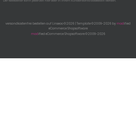
Der Newsletter kann jederzeit hier oder in Ihrem Kundenkonto abbestellt werden.
versandkostenfrei bestellen auf Linseoo © 2026 | Template © 2009-2026 by
mod
ified
eCommerce Shopsoftware
mod
ified eCommerce Shopsoftware © 2009-2026