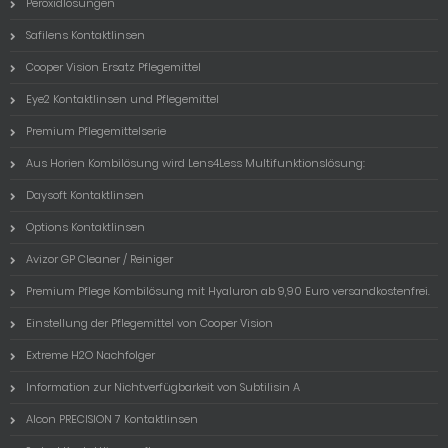
Peroxidlösungen
Safilens Kontaktlinsen
Cooper Vision Ersatz Pflegemittel
Eye2 Kontaktlinsen und Pflegemittel
Premium Pflegemittelserie
Aus Horien Kombilösung wird Lens4Less Multifunktionslösung:
Daysoft Kontaktlinsen
Options Kontaktlinsen
Avizor GP Cleaner / Reiniger
Premium Pflege Kombilösung mit Hyaluron ab 9,90 Euro versandkostenfrei.
Einstellung der Pflegemittel von Cooper Vision
Extreme H2O Nachfolger
Information zur Nichtverfügbarkeit von Subtilisin A
Alcon PRECISION 7 Kontaktlinsen