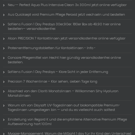
Neu -- Perfect Aqua Plus Intensive Clean 3x 300ml jetzt online verfügbar
Aus Quicksept wird Premium Pflege Peroxid jetzt wechseln und bestellen
Safilens Fusion 1 Day Presbyo 30er,90er. 180er Box ab 49,90 hier online
bestellen-- versandkostenfrei
Alcon PRECISION 7 Kontaktlinsen jetzt versandkostenfrei online verfügbar
Proteinentfernungstabletten für Kontaktlinsen - Info -
Concare Pflegemittel von Hecht hier günstig versandkostenfrei online
bestellen.
Safilens Fusion 1 Day Presbyo – Klare Sicht in jeder Entfernung
Precision 7 Wochenlinse – Klar sehen, sieben Tage lang
Abschied von den Clariti Monatslinsen – Willkommen Sihy Hyaluron
Monatslinsen
Warum ich von Daysoft UV-Tageslinsen auf biokompatible Premium-
Tageslinsen umgestiegen bin — und du es vielleicht auch solltest
Einstellung von Regard K und die empfohlene Alternative Premium Pflege
Aufbewahrung hart 100ml
Myopie-Management: Warum die MiSight 1 day für Ihr Kind den Unterschied