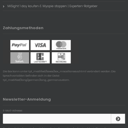
MiSight 1 day kaufen & Myopie stoppen | Experten-Ratgeber
Zahlungsmethoden
Die Box kann unter tpl_modified/boxes/box_miscellaneous.html verändert werden. Die
Sprachvariablen befinden sich in der Datei
tpl_modified/lang/german/lang_german.custom.
Newsletter-Anmeldung
E-Mail-Adresse: