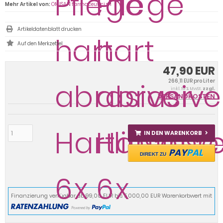
Mehr Artikel von:
OMISAN farmaceutici srl
Artikeldatenblatt drucken
47,90 EUR
266,11 EUR pro Liter
inkl. 19 % MwSt.
zzgl.
VERSANDKOSTEN
IN DEN WARENKORB
PAY
PAL
DIREKT ZU
Finanzierung verfügbar ab 99,00 EUR bis 5.000,00 EUR Warenkorbwert mit