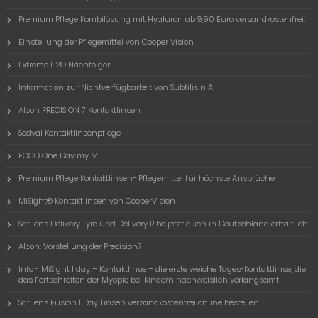
Premium Pflege Kombilösung mit Hyaluron ab 9,90 Euro versandkostenfrei.
Einstellung der Pflegemittel von Cooper Vision
Extreme H2O Nachfolger
Information zur Nichtverfügbarkeit von Subtilisin A
Alcon PRECISION 7 Kontaktlinsen
Sodyal Kontaktlinsenpflege
ECCO One Day my M
Premium Pflege Kontaktlinsen- Pflegemittel für höchste Ansprüche
MiSight® Kontaktlinsen von CooperVision
Safilens Delivery Tyro und Delivery Ribo jetzt auch in Deutschland erhältlich
Alcon: Vorstellung der Precision7
Info - MiSight 1 day – Kontaktlinse – die erste weiche Tages-Kontaktlinse, die
das Fortschreiten der Myopie bei Kindern nachweislich verlangsamt!
Safilens Fusion 1 Day Linsen versandkostenfrei online bestellen.