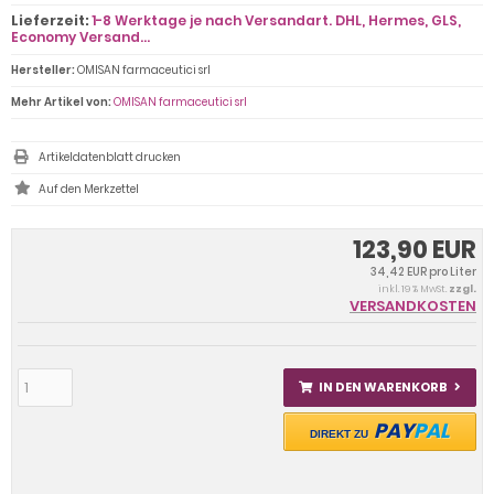
Lieferzeit:
1-8 Werktage je nach Versandart. DHL, Hermes, GLS,
Economy Versand...
Hersteller:
OMISAN farmaceutici srl
Mehr Artikel von:
OMISAN farmaceutici srl
Artikeldatenblatt drucken
123,90 EUR
34,42 EUR pro Liter
inkl. 19 % MwSt.
zzgl.
VERSANDKOSTEN
IN DEN WARENKORB
PAY
PAL
DIREKT ZU