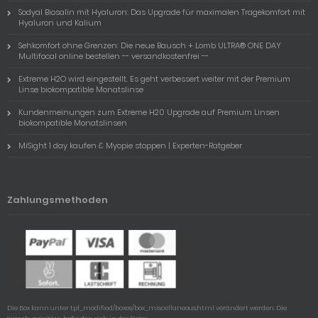
Sodyal Biosalin mit Hyaluron: Das Upgrade für maximalen Tragekomfort mit
Hyaluron und Kalium
Sehkomfort ohne Grenzen: Die neue Bausch + Lomb ULTRA® ONE DAY
Multifocal online bestellen -- versandkostenfrei --
Extreme H2O wird eingestellt. Es geht verbessert weiter mit der Premium
Linse biokompatible Monatslinse
Kundenmeinungen zum Extreme H20 Upgrade auf Premium Linsen
biokompatible Monatslinsen
MiSight 1 day kaufen & Myopie stoppen | Experten-Ratgeber
Zahlungsmethoden
Die Box kann unter tpl_modified/boxes/box_miscellaneous.html verändert werden. Die