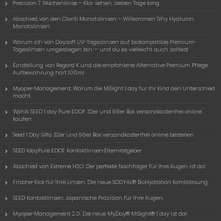
Precision 7 Wochenlinse – Klar sehen, sieben Tage lang
Abschied von den Clariti Monatslinsen – Willkommen Sihy Hyaluron
Monatslinsen
Warum ich von Daysoft UV-Tageslinsen auf biokompatible Premium-
Tageslinsen umgestiegen bin — und du es vielleicht auch solltest
Einstellung von Regard K und die empfohlene Alternative Premium Pflege
Aufbewahrung hart 100ml
Myopie-Management: Warum die MiSight 1 day für Ihr Kind den Unterschied
macht
Wöhlk SEED 1 day Pure EDOF 32er und 96er Box versandkostenfrei online
kaufen
Seed 1 Day Silfa 32er und 96er Box versandkostenfrei online bestellen
SEED 1dayPure EDOF Kontaktlinsen:Elternratgeber
Abschied von Extreme H2O: Der perfekte Nachfolger für Ihre Augen ist da!
Frische-Kick für Ihre Linsen: Die neue SODYAL® BioHydration Kombilösung
SEED Kontaktlinsen: Japanische Präzision für Ihre Augen
Myopie-Management 2.0: Die neue MyDay® MiSight® 1 day ist da!