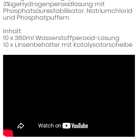
3%igeHydrogenperoxidlösung mit
Phosphatsäurestabilisator, Natriumchlorid
und Phosphatpuffern.
Inhalt:
10 x 360ml Wasserstoffperoxid-Lösung
10 x Linsenbehälter mit Katalysatorscheibe