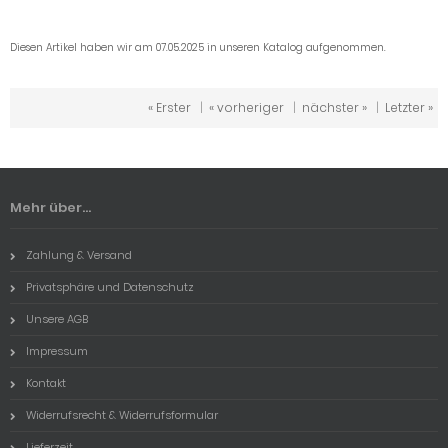
Diesen Artikel haben wir am 07.05.2025 in unseren Katalog aufgenommen.
« Erster
|
« vorheriger
|
nächster »
|
Letzter »
Mehr über...
Zahlung & Versand
Privatsphäre und Datenschutz
Unsere AGB
Impressum
Kontakt
Widerrufsrecht & Widerrufsformular
Lieferzeit